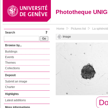
Phototheque UNI
Home
Pictures list
La sphéroïd
Search
Image
Browse by...
Buildings
Events
Themes
Collections
Deposit
Submit an image
Charter
Highlights
Do
Latest additions
More informations