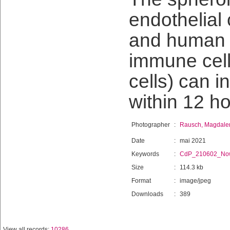
endothelial 
and human T
immune cell
cells) can i
within 12 h
Photographer
:
Rausch, Magdale
Date
:
mai 2021
Keywords
:
CdP_210602_No
Size
:
114.3 kb
Format
:
image/jpeg
Downloads
:
389
View all records:
10286