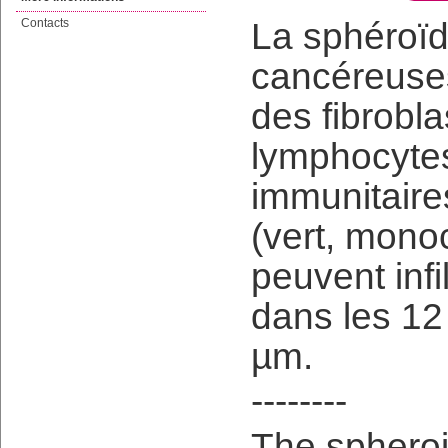
Contacts
La sphéroïd
cancéreuses
des fibrobl
lymphocytes
immunitaire
(vert, monoc
peuvent infi
dans les 12
µm.
--------
The spheroi