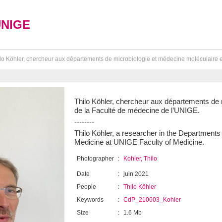
UNIGE
lo Köhler, chercheur aux départements de microbiologie et médecine moléculaire e
Thilo Köhler, chercheur aux départements de 
de la Faculté de médecine de l’UNIGE.
--------
Thilo Köhler, a researcher in the Departments
Medicine at UNIGE Faculty of Medicine.
Photographer
:
Kohler, Thilo
Date
:
juin 2021
People
:
Thilo Köhler
Keywords
:
CdP_210603_Kohler
Size
:
1.6 Mb