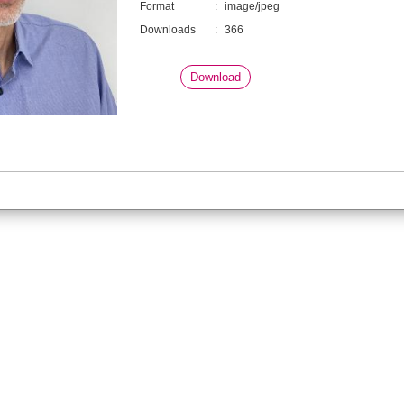
Format
:
image/jpeg
Downloads
:
366
Download