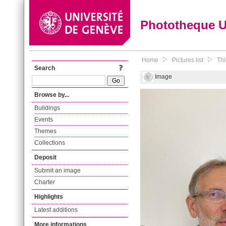
Phototheque 
Home
Pictures list
Thi
Search
Image
Browse by...
Buildings
Events
Themes
Collections
Deposit
Submit an image
Charter
Highlights
Latest additions
More informations