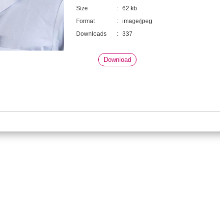
Size
:
62 kb
Format
:
image/jpeg
Downloads
:
337
Download