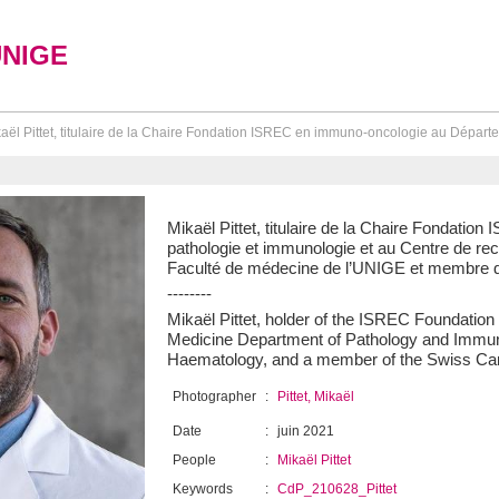
UNIGE
aël Pittet, titulaire de la Chaire Fondation ISREC en immuno-oncologie au Départe
Mikaël Pittet, titulaire de la Chaire Fondat
pathologie et immunologie et au Centre de rec
Faculté de médecine de l’UNIGE et membre 
--------
Mikaël Pittet, holder of the ISREC Foundati
Medicine Department of Pathology and Immuno
Haematology, and a member of the Swiss Ca
Photographer
:
Pittet, Mikaël
Date
:
juin 2021
People
:
Mikaël Pittet
Keywords
:
CdP_210628_Pittet