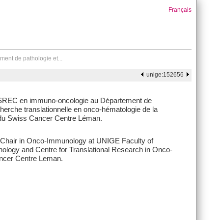
Français
ment de pathologie et...
unige:152656
ion ISREC en immuno-oncologie au Département de
herche translationnelle en onco-hématologie de la
du Swiss Cancer Centre Léman.
on Chair in Onco-Immunology at UNIGE Faculty of
logy and Centre for Translational Research in Onco-
ncer Centre Leman.