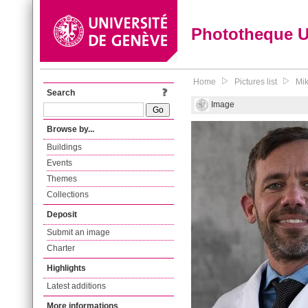
Phototheque 
Home
Pictures list
Mik
Search
Image
Browse by...
Buildings
Events
Themes
Collections
Deposit
Submit an image
Charter
Highlights
Latest additions
More informations