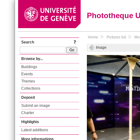
Phototheque 
Home
Pictures list
Mon
Search
Image
Browse by...
Buildings
Events
Themes
Collections
Deposit
Submit an image
Charter
Highlights
Latest additions
More informations