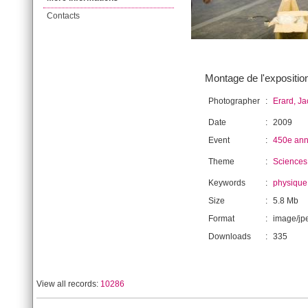
Contacts
Montage de l'expositio
Photographer
:
Erard, J
Date
:
2009
Event
:
450e ann
Theme
:
Sciences
Keywords
:
physique
Size
:
5.8 Mb
Format
:
image/jp
Downloads
:
335
View all records:
10286