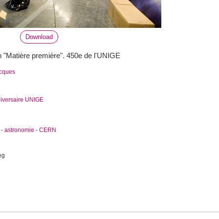
Download
n "Matière première". 450e de l'UNIGE
acques
iversaire UNIGE
-
astronomie
-
CERN
eg