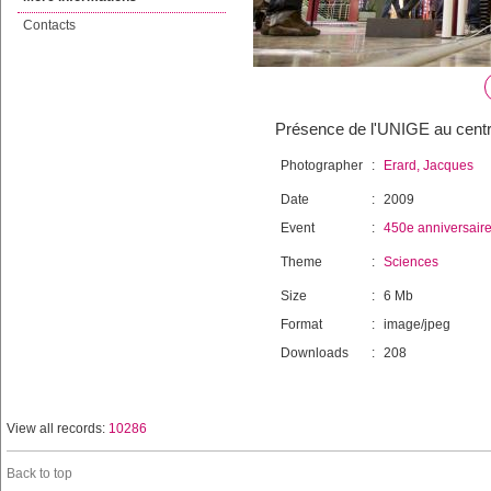
Contacts
Présence de l'UNIGE au centr
Photographer
:
Erard, Jacques
Date
:
2009
Event
:
450e anniversair
Theme
:
Sciences
Size
:
6 Mb
Format
:
image/jpeg
Downloads
:
208
View all records:
10286
Back to top