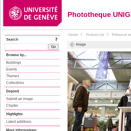
Phototheque UNI
Home
Pictures list
Présence de
Search
Image
Browse by...
Buildings
Events
Themes
Collections
Deposit
Submit an image
Charter
Highlights
Latest additions
More informations