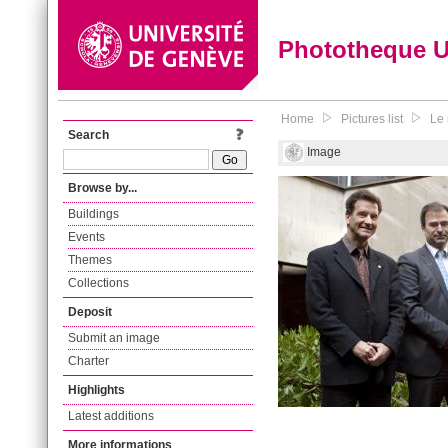
Phototheque 
Home
Pictures list
Le 
Search
Image
Browse by...
Buildings
Events
Themes
Collections
Deposit
Submit an image
Charter
Highlights
Latest additions
More informations