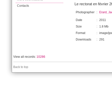
Le rectorat en février 
Contacts
Photographer
:
Erard, J
Date
:
2011
Size
:
1.8 Mb
Format
:
image/jp
Downloads
:
291
View all records:
10286
Back to top