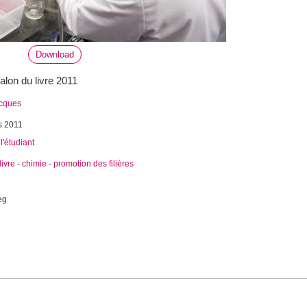
Download
lon du livre 2011
acques
s 2011
l'étudiant
livre
-
chimie
-
promotion des filières
eg