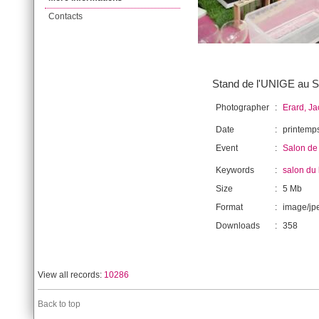
Contacts
Stand de l'UNIGE au Sa
Photographer
:
Erard, J
Date
:
printemp
Event
:
Salon de 
Keywords
:
salon du 
Size
:
5 Mb
Format
:
image/jp
Downloads
:
358
View all records:
10286
Back to top