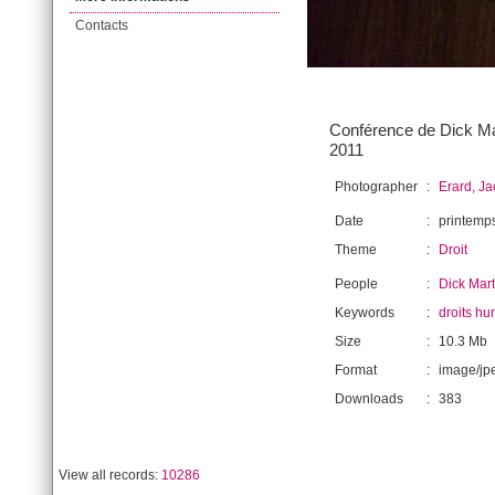
Contacts
Conférence de Dick Mar
2011
Photographer
:
Erard, J
Date
:
printemp
Theme
:
Droit
People
:
Dick Mar
Keywords
:
droits h
Size
:
10.3 Mb
Format
:
image/jp
Downloads
:
383
View all records:
10286