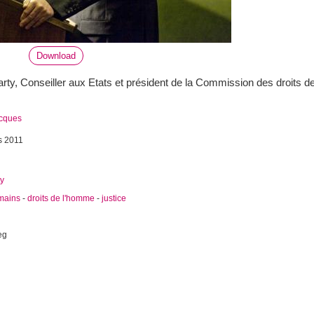
Download
ty, Conseiller aux Etats et président de la Commission des droits de
acques
s 2011
ty
umains
-
droits de l'homme
-
justice
eg