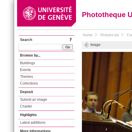
Phototheque 
Home
Pictures list
Con
Search
Image
Browse by...
Buildings
Events
Themes
Collections
Deposit
Submit an image
Charter
Highlights
Latest additions
More informations