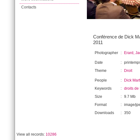
Contacts
Conférence de Dick Mar
2011
Photographer
:
Erard, J
Date
:
printemp
Theme
:
Droit
People
:
Dick Mar
Keywords
:
droits de
Size
:
9.7 Mb
Format
:
image/jp
Downloads
:
350
View all records:
10286