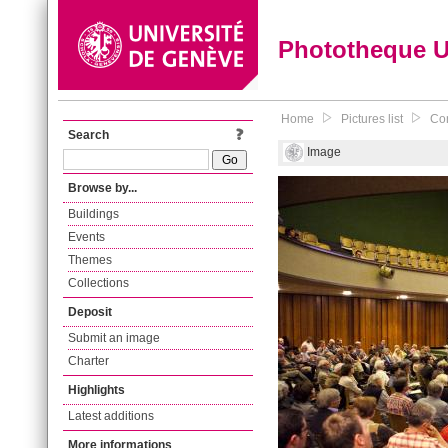
Phototheque 
Home
Pictures list
Con
Search
Image
Browse by...
Buildings
Events
Themes
Collections
Deposit
Submit an image
Charter
Highlights
Latest additions
More informations