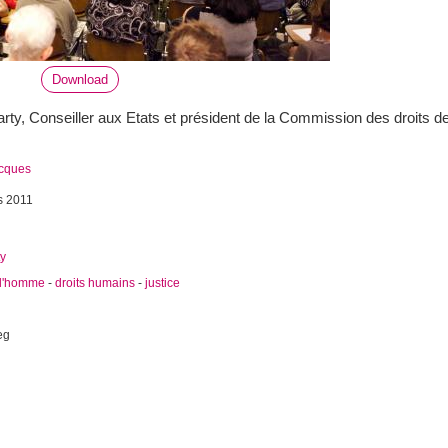
Download
ty, Conseiller aux Etats et président de la Commission des droits de
acques
s 2011
ty
 l'homme
-
droits humains
-
justice
eg