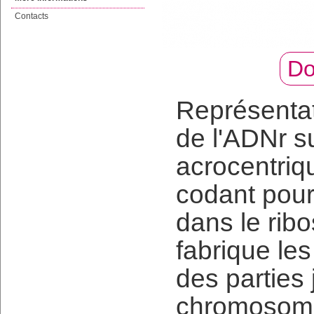
Contacts
Do
Représenta
de l'ADNr 
acrocentriqu
codant pour
dans le ribo
fabrique le
des parties
chromosomes