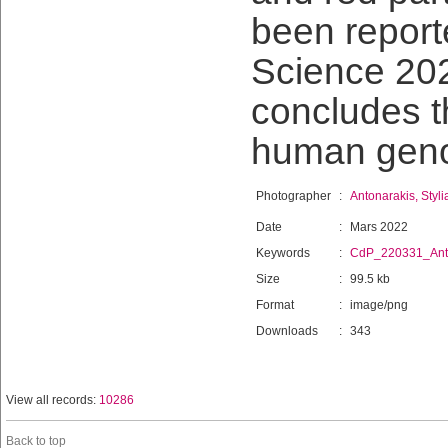
been reporte
Science 202
concludes t
human gen
Photographer
:
Antonarakis, Styl
Date
:
Mars 2022
Keywords
:
CdP_220331_Ant
Size
:
99.5 kb
Format
:
image/png
Downloads
:
343
View all records:
10286
Back to top