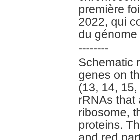
première fo
2022, qui c
du génome 
--------
Schematic r
genes on t
(13, 14, 15
rRNAs that 
ribosome, th
proteins. T
and red par