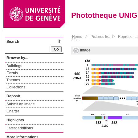
Phototheque UNI
Home
Pictures list
Représentat
22)...
Search
Image
Browse by...
Buildings
Events
Themes
Collections
Deposit
Submit an image
Charter
Highlights
Latest additions
More informations