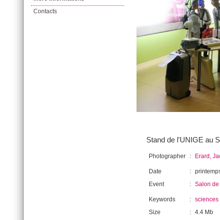
Contacts
Stand de l'UNIGE au Sa
Photographer
:
Erard, J
Date
:
printemp
Event
:
Salon de 
Keywords
:
sciences
Size
:
4.4 Mb