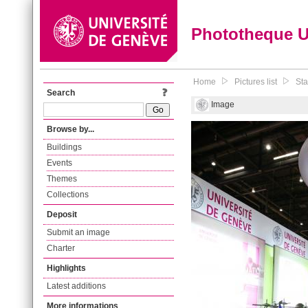
Phototheque 
Home
Pictures list
Sta
Search
Image
Browse by...
Buildings
Events
Themes
Collections
Deposit
Submit an image
Charter
Highlights
Latest additions
More informations