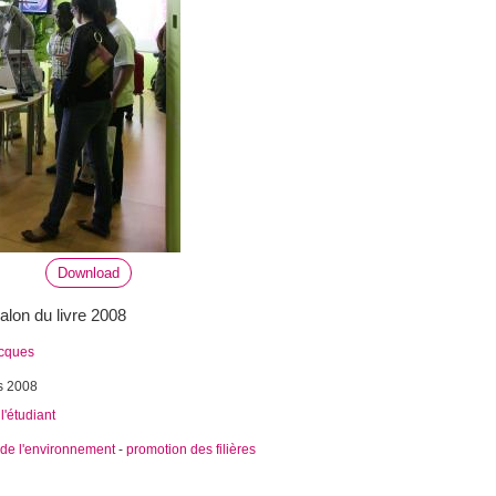
Download
lon du livre 2008
acques
s 2008
l'étudiant
 de l'environnement
-
promotion des filières