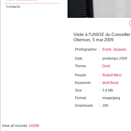
Contacts
Visite à l'UNIGE du Conseiller
Oberson, 5 mai 2009
Photographer
:
Erard, Jacques
Date
:
printemps 2009
Theme
:
Droit
People
:
Rudolf Merz
Keywords
:
droit fiscal
Size
:
5.6 Mb
Format
:
image/jpeg
Downloads
:
285
View all records:
10286