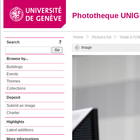
Phototheque UNI
Home
Pictures list
Visite à l'U
Search
Image
Browse by...
Buildings
Events
Themes
Collections
Deposit
Submit an image
Charter
Highlights
Latest additions
More informations