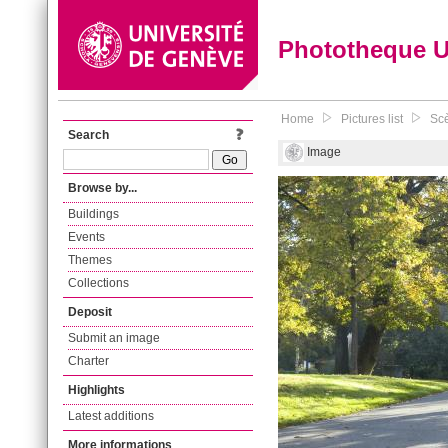
Phototheque 
Home
Pictures list
Scè
Search
Image
Browse by...
Buildings
Events
Themes
Collections
Deposit
Submit an image
Charter
Highlights
Latest additions
More informations