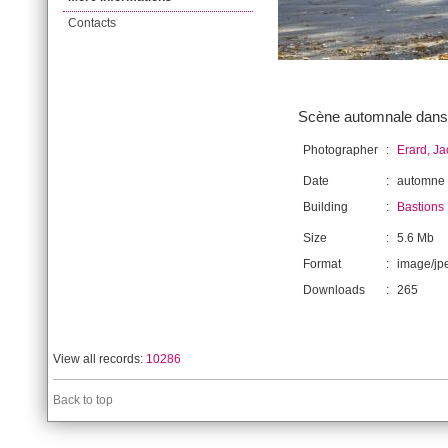
Contacts
Scène automnale dans 
Photographer
:
Erard, J
Date
:
automne
Building
:
Bastions
Size
:
5.6 Mb
Format
:
image/jp
Downloads
:
265
View all records:
10286
Back to top