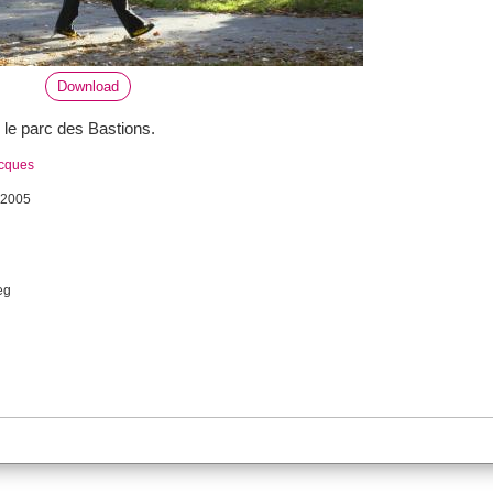
Download
le parc des Bastions.
acques
 2005
eg