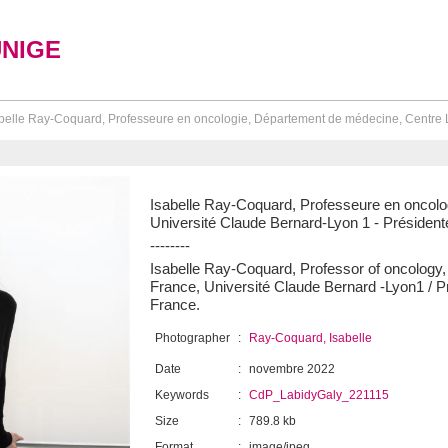
UNIGE
belle Ray-Coquard, Professeure en oncologie, Département de médecine, Centre Lé
Isabelle Ray-Coquard, Professeure en oncolo
Université Claude Bernard-Lyon 1 - Présid
--------
Isabelle Ray-Coquard, Professor of oncology
France, Université Claude Bernard -Lyon1 /
France.
Photographer
:
Ray-Coquard, Isabelle
Date
:
novembre 2022
Keywords
:
CdP_LabidyGaly_221115
Size
:
789.8 kb
Format
:
image/jpeg