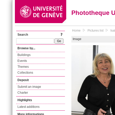
Phototheque 
Home
Pictures list
Isa
Search
Image
Browse by...
Buildings
Events
Themes
Collections
Deposit
Submit an image
Charter
Highlights
Latest additions
More informations