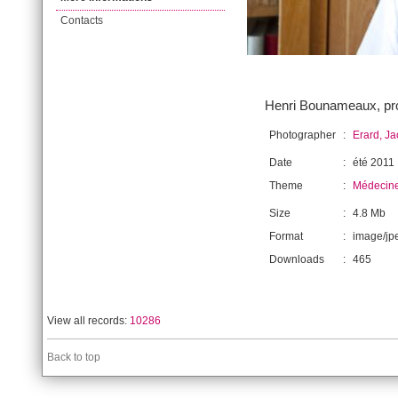
Contacts
Henri Bounameaux, pro
Photographer
:
Erard, J
Date
:
été 2011
Theme
:
Médecin
Size
:
4.8 Mb
Format
:
image/jp
Downloads
:
465
View all records:
10286
Back to top