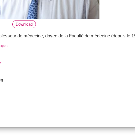
Download
fesseur de médecine, doyen de la Faculté de médecine (depuis le 15
acques
e
eg