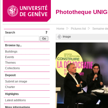
Phototheque UNI
Home
Pictures list
Semaine de
Search
Image
Browse by...
Buildings
Events
Themes
Collections
Deposit
Submit an image
Charter
Highlights
Latest additions
More informations