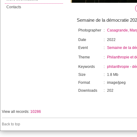
Contacts
Semaine de la démocratie 20
Photographer
:
Casagrande, Mar
Date
:
2022
Event
:
Semaine de la dé
Theme
:
Philanthropie et 
Keywords
:
philanthropie
-
dé
Size
:
1.8 Mb
Format
:
image/jpeg
Downloads
:
202
View all records:
10286
Back to top