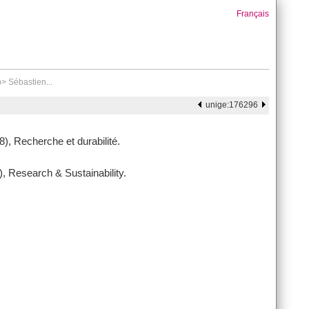
Français
p> Sébastien...
unige:176296
), Recherche et durabilité.
), Research & Sustainability.