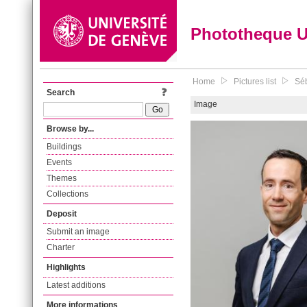
Phototheque 
Home
Pictures list
Séb
Search
Image
Browse by...
Buildings
Events
Themes
Collections
Deposit
Submit an image
Charter
Highlights
Latest additions
More informations