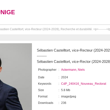
UNIGE
astien Castelltort, vice-Recteur (2024-2028), Recherche et durabilité. <p>--------</
Sébastien Castelltort, vice-Recteur (2024-2028
--------
Sébastien Castelltort, vice-Rector (2024-2028
Photographer
:
Ackermann, Niels
Date
:
2024
Keywords
:
CdP_240416_Nouveau_Rectorat
Size
:
5.8 Mb
Format
:
image/jpeg
Downloads
:
236