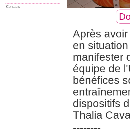
Contacts
Do
Après avoir
en situatio
manifester 
équipe de l
bénéfices s
entraînemen
dispositifs 
Thalia Cava
--------