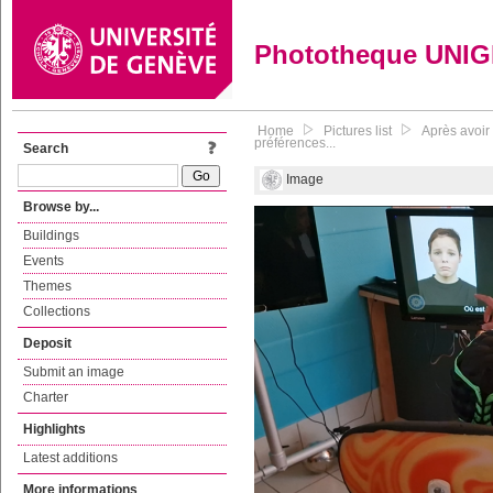
Phototheque UNI
Home
Pictures list
Après avoir
préférences...
Search
Image
Browse by...
Buildings
Events
Themes
Collections
Deposit
Submit an image
Charter
Highlights
Latest additions
More informations