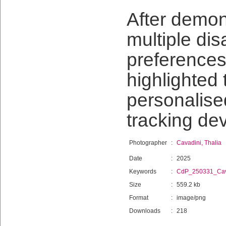
After demon
multiple dis
preferences
highlighted 
personalised
tracking de
Photographer
:
Cavadini, Thalia
Date
:
2025
Keywords
:
CdP_250331_Cav
Size
:
559.2 kb
Format
:
image/png
Downloads
:
218