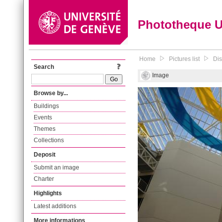
Phototheque 
Home
Pictures list
Dis
Search
Image
Browse by...
Buildings
Events
Themes
Collections
Deposit
Submit an image
Charter
Highlights
Latest additions
More informations