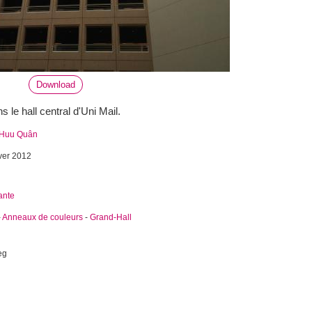
Download
 le hall central d'Uni Mail.
 Huu Quân
ver 2012
ante
-
Anneaux de couleurs
-
Grand-Hall
eg