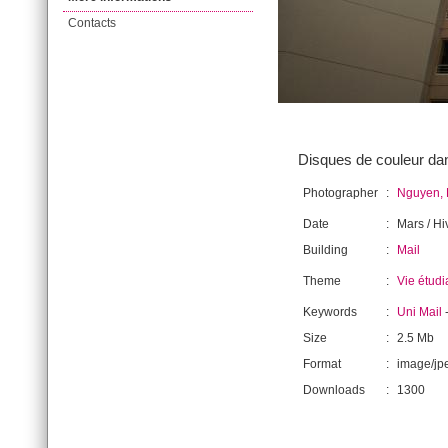
Contacts
Disques de couleur dans
Photographer
:
Nguyen,
Date
:
Mars / Hi
Building
:
Mail
Theme
:
Vie étudi
Keywords
:
Uni Mail
Size
:
2.5 Mb
Format
:
image/jp
Downloads
:
1300