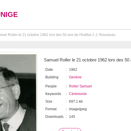
UNIGE
uel Roller le 21 octobre 1962 lors des 50 ans de l'Institut J.-J. Rousseau
Samuel Roller le 21 octobre 1962 lors des 50 a
Date
:
1962
Building
:
Genève
People
:
Roller Samuel
Keywords
:
Cérémonie
Size
:
697.1 kb
Format
:
image/jpeg
Downloads
:
145