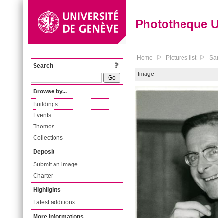
Phototheque 
Home
Pictures list
Sam
Search
Image
Browse by...
Buildings
Events
Themes
Collections
Deposit
Submit an image
Charter
Highlights
Latest additions
More informations