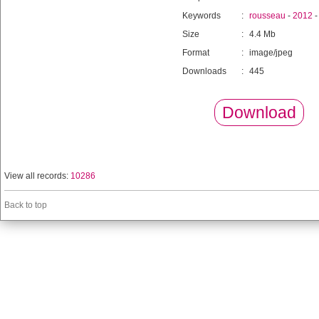
Keywords
:
rousseau
-
2012
Size
:
4.4 Mb
Format
:
image/jpeg
Downloads
:
445
Download
View all records:
10286
Back to top