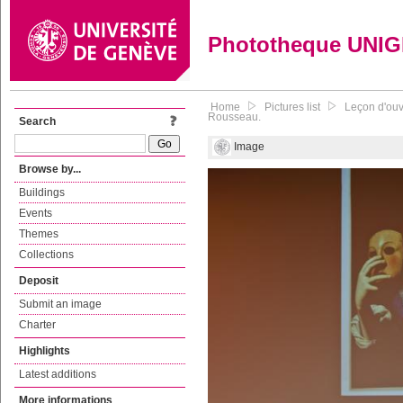
Phototheque UNI
Home
Pictures list
Leçon d'ouv
Rousseau.
Search
Image
Browse by...
Buildings
Events
Themes
Collections
Deposit
Submit an image
Charter
Highlights
Latest additions
More informations