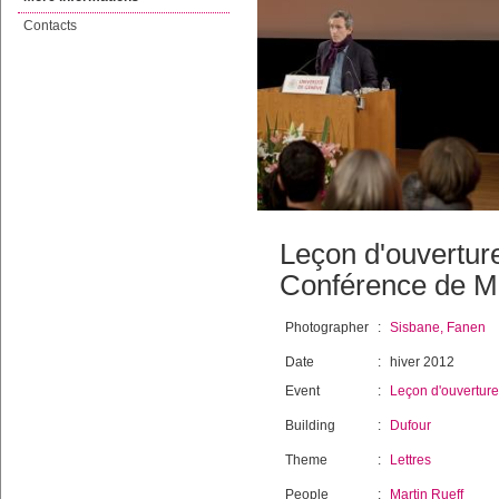
Contacts
Leçon d'ouvertur
Conférence de Ma
Photographer
:
Sisbane, Fanen
Date
:
hiver 2012
Event
:
Leçon d'ouverture
Building
:
Dufour
Theme
:
Lettres
People
:
Martin Rueff