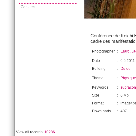
Contacts
Conférence de Koichi Ki
cadre des manifestatio
Photographer
:
Erard, J
Date
:
été 2011
Building
:
Dufour
Theme
:
Physique
Keywords
:
supracond
Size
:
6 Mb
Format
:
image/jp
Downloads
:
407
View all records:
10286