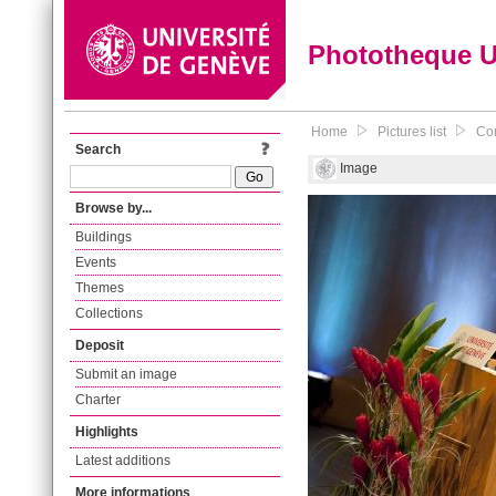
Phototheque 
Home
Pictures list
Con
Search
Image
Browse by...
Buildings
Events
Themes
Collections
Deposit
Submit an image
Charter
Highlights
Latest additions
More informations