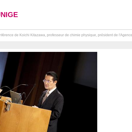
UNIGE
férence de Koichi Kitazawa, professeur de chimie physique, président de l'Agence 