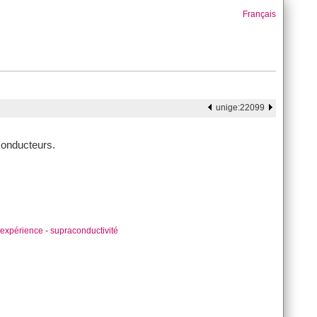
Français
unige:22099
conducteurs.
expérience
-
supraconductivité