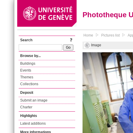
Phototheque 
Home
Pictures list
App
Search
Image
Browse by...
Buildings
Events
Themes
Collections
Deposit
Submit an image
Charter
Highlights
Latest additions
More informations