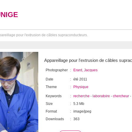
UNIGE
areillage pour l'extrusion de câbles supraconducteurs.
Appareillage pour l'extrusion de câbles supra
Photographer
:
Erard, Jacques
Date
:
été 2011
Theme
:
Physique
Keywords
:
recherche
-
laboratoire
-
chercheur
-
Size
:
5.3 Mb
Format
:
image/jpeg
Downloads
:
363