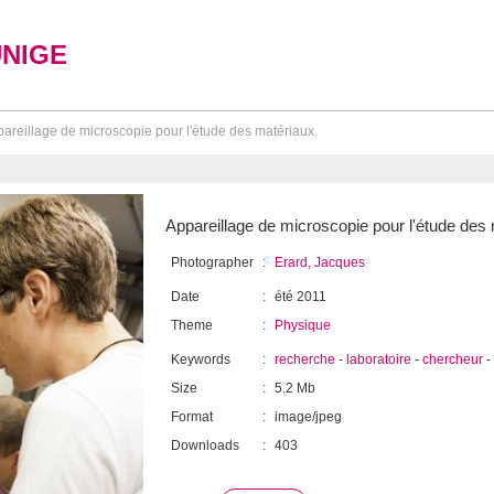
UNIGE
areillage de microscopie pour l'étude des matériaux.
Appareillage de microscopie pour l'étude des 
Photographer
:
Erard, Jacques
Date
:
été 2011
Theme
:
Physique
Keywords
:
recherche
-
laboratoire
-
chercheur
-
Size
:
5.2 Mb
Format
:
image/jpeg
Downloads
:
403