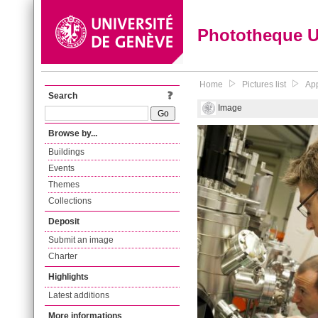
Phototheque 
Home
Pictures list
App
Search
Image
Browse by...
Buildings
Events
Themes
Collections
Deposit
Submit an image
Charter
Highlights
Latest additions
More informations