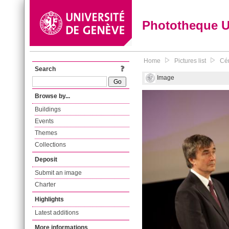
Phototheque 
Home
Pictures list
Cér
Search
Image
Browse by...
Buildings
Events
Themes
Collections
Deposit
Submit an image
Charter
Highlights
Latest additions
More informations