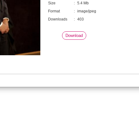
Size
:
5.4 Mb
Format
:
image/jpeg
Downloads
:
403
Download