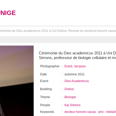
UNIGE
émonie du Dies academicus 2011 à Uni Dufour. Remise du doctorat honoris causa 
Cérémonie du Dies academicus 2011 à Uni Du
Simons, professeur de biologie cellulaire et mo
Photographer
:
Erard, Jacques
Date
:
automne 2011
Event
:
Dies Academicus
Building
:
Dufour
Theme
:
Biologie
People
:
Kai Simons
Keywords
:
docteur honoris causa
-
prix
-
médaill