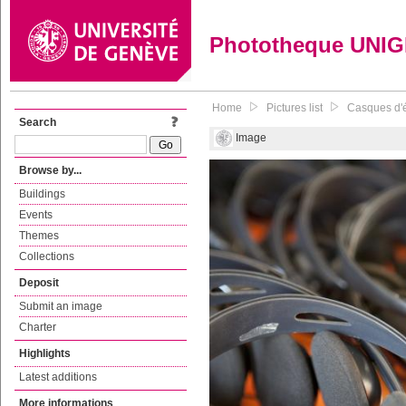
Phototheque UNI
Home
Pictures list
Casques d'é
Search
Image
Browse by...
Buildings
Events
Themes
Collections
Deposit
Submit an image
Charter
Highlights
Latest additions
More informations