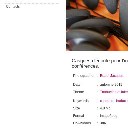
Contacts
Casques d'écoute pour l'in
conférences.
Photographer
:
Erard, Jacques
Date
:
automne 2011
Theme
:
Traduction et inte
Keywords
:
casques
-
traduct
Size
:
4.8 Mb
Format
:
image/jpeg
Downloads
:
386