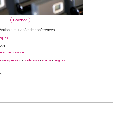
Download
rétation simultanée de conférences.
acques
 2011
n et interprétation
n
-
interprétation
-
conférence
-
écoute
-
langues
eg