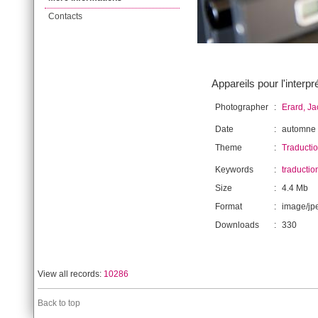
Contacts
Appareils pour l'interp
Photographer
:
Erard, J
Date
:
automne
Theme
:
Traductio
Keywords
:
traductio
Size
:
4.4 Mb
Format
:
image/jp
Downloads
:
330
View all records:
10286
Back to top