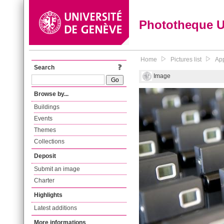
Phototheque 
Home
Pictures list
App
Search
Image
Browse by...
Buildings
Events
Themes
Collections
Deposit
Submit an image
Charter
Highlights
Latest additions
More informations