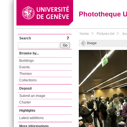
Phototheque 
Home
Pictures list
Jou
Search
Image
Browse by...
Buildings
Events
Themes
Collections
Deposit
Submit an image
Charter
Highlights
Latest additions
More informations