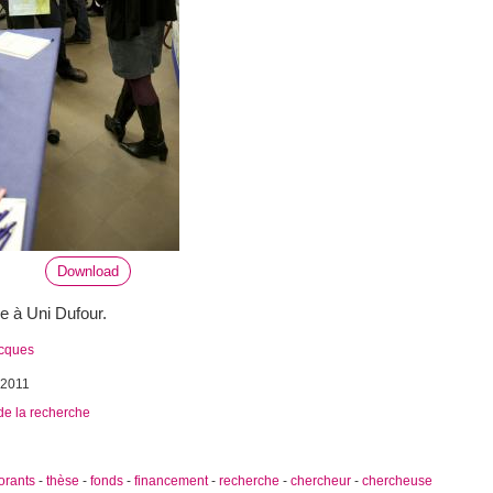
Download
e à Uni Dufour.
acques
 2011
de la recherche
orants
-
thèse
-
fonds
-
financement
-
recherche
-
chercheur
-
chercheuse