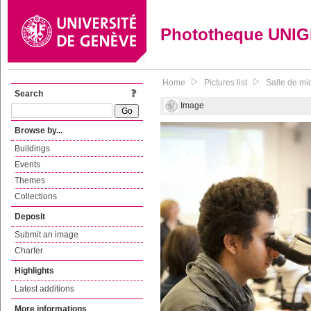
Phototheque UNI
Home
Pictures list
Salle de mic
Search
Image
Browse by...
Buildings
Events
Themes
Collections
Deposit
Submit an image
Charter
Highlights
Latest additions
More informations