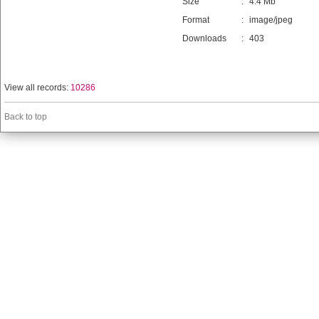
Size
:
4.4 Mb
Format
:
image/jpeg
Downloads
:
403
View all records:
10286
Back to top