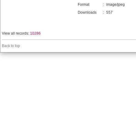
Format
:
image/jpeg
Downloads
:
557
View all records:
10286
Back to top