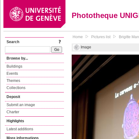
Phototheque UNI
Home
Pictures list
Brigitte Man
Search
Image
Browse by...
Buildings
Events
Themes
Collections
Deposit
Submit an image
Charter
Highlights
Latest additions
More informations