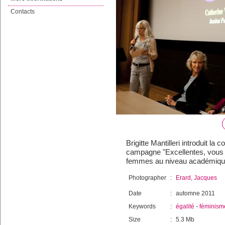
Contacts
Brigitte Mantilleri introduit la
campagne "Excellentes, vous a
femmes au niveau académiqu
Photographer
:
Erard, Jacques
Date
:
automne 2011
Keywords
:
égalité
-
féminism
Size
:
5.3 Mb