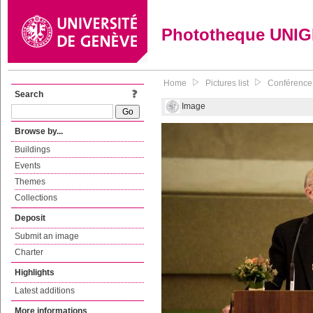
Phototheque UNI
Home
Pictures list
Conférence 
Search
Image
Browse by...
Buildings
Events
Themes
Collections
Deposit
Submit an image
Charter
Highlights
Latest additions
More informations