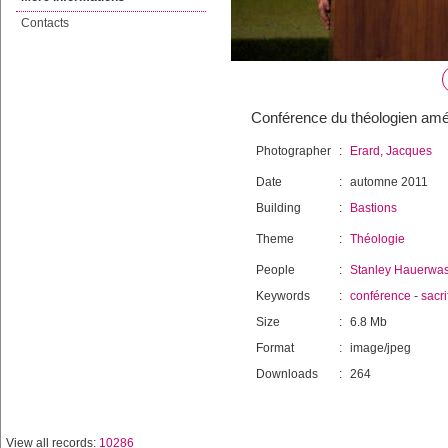
Contacts
Conférence du théologien amé
Photographer
:
Erard, Jacques
Date
:
automne 2011
Building
:
Bastions
Theme
:
Théologie
People
:
Stanley Hauerwa
Keywords
:
conférence
-
sacri
Size
:
6.8 Mb
Format
:
image/jpeg
Downloads
:
264
View all records:
10286