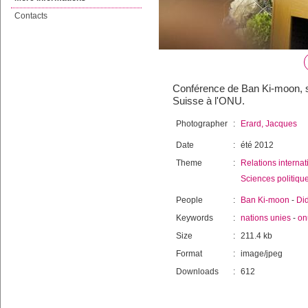
Contacts
Conférence de Ban Ki-moon, se
Suisse à l'ONU.
Photographer
:
Erard, Jacques
Date
:
été 2012
Theme
:
Relations internat
Sciences politiqu
People
:
Ban Ki-moon
-
Did
Keywords
:
nations unies
-
on
Size
:
211.4 kb
Format
:
image/jpeg
Downloads
:
612