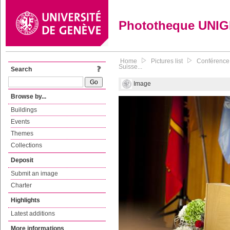
Phototheque UNI
Home
Pictures list
Conférence 
Suisse...
Search
Image
Browse by...
Buildings
Events
Themes
Collections
Deposit
Submit an image
Charter
Highlights
Latest additions
More informations