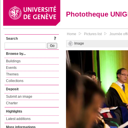
Phototheque UNI
Home
Pictures list
Journée off
Search
Image
Browse by...
Buildings
Events
Themes
Collections
Deposit
Submit an image
Charter
Highlights
Latest additions
More informations