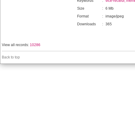
Keywords
:
vice-recteur, mem
Size
:
6 Mb
Format
:
image/jpeg
Downloads
:
365
View all records:
10286
Back to top