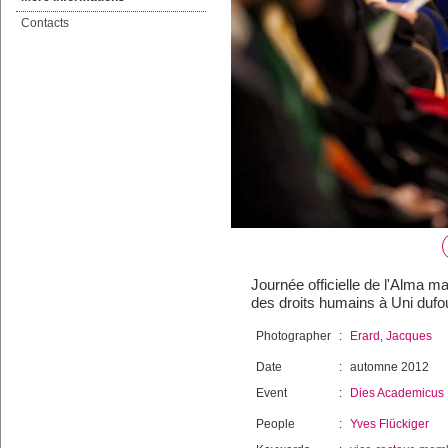
Contacts
Journée officielle de l'Alma 
des droits humains à Uni dufou
Photographer
:
Erard, Jacques
Date
:
automne 2012
Event
:
Dies Academicus
People
:
Yves Flückiger