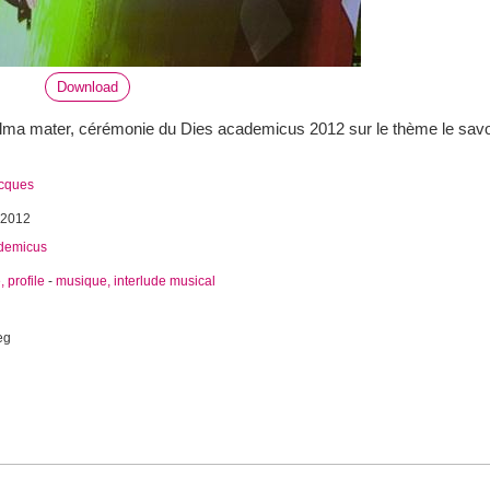
Download
l'Alma mater, cérémonie du Dies academicus 2012 sur le thème le savoi
acques
 2012
demicus
, profile
-
musique, interlude musical
eg