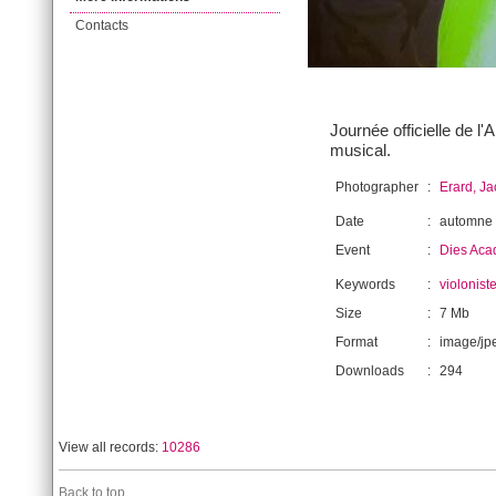
Contacts
Journée officielle de 
musical.
Photographer
:
Erard, J
Date
:
automne
Event
:
Dies Aca
Keywords
:
violoniste
Size
:
7 Mb
Format
:
image/jp
Downloads
:
294
View all records:
10286
Back to top