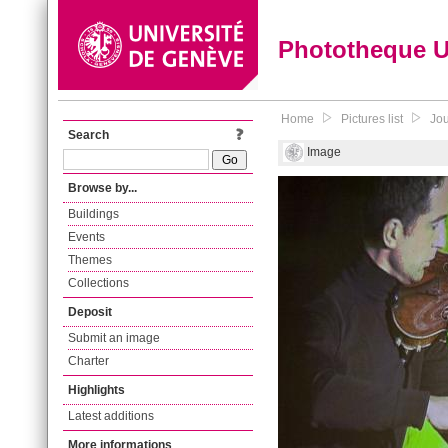
Phototheque 
Home
Pictures list
Jou
Search
Image
Browse by...
Buildings
Events
Themes
Collections
Deposit
Submit an image
Charter
Highlights
Latest additions
More informations