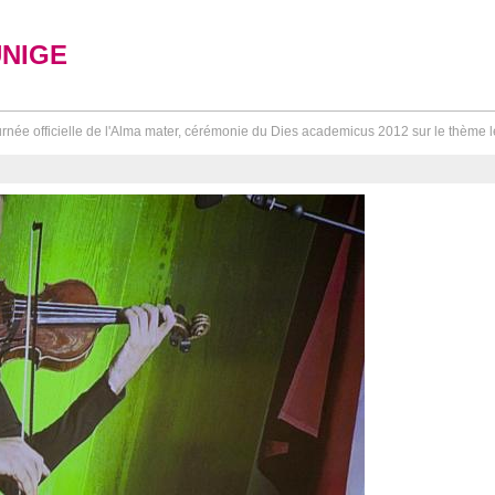
UNIGE
rnée officielle de l'Alma mater, cérémonie du Dies academicus 2012 sur le thème le