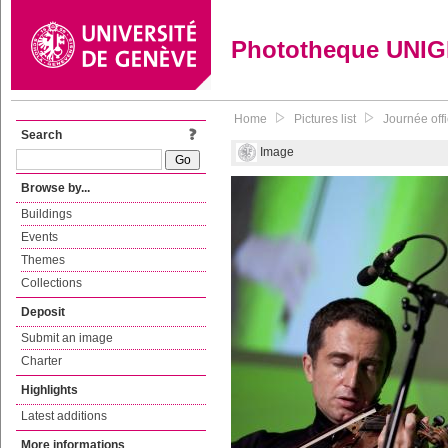
Phototheque UNI
Home
Pictures list
Journée off
Search
Image
Browse by...
Buildings
Events
Themes
Collections
Deposit
Submit an image
Charter
Highlights
Latest additions
More informations