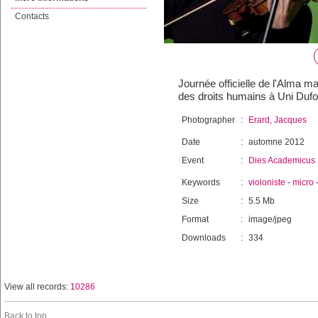
Contacts
Journée officielle de l'Alma 
des droits humains à Uni Dufou
Photographer
:
Erard, Jacques
Date
:
automne 2012
Event
:
Dies Academicus
Keywords
:
violoniste
-
micro
Size
:
5.5 Mb
Format
:
image/jpeg
Downloads
:
334
View all records:
10286
Back to top