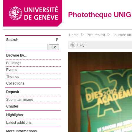
Phototheque UNI
Home
Pictures list
Journée off
Search
Image
Browse by...
Buildings
Events
Themes
Collections
Deposit
Submit an image
Charter
Highlights
Latest additions
More informations