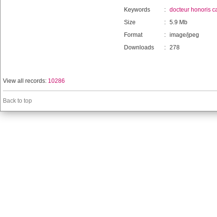
Keywords
:
docteur honoris c
Size
:
5.9 Mb
Format
:
image/jpeg
Downloads
:
278
View all records:
10286
Back to top