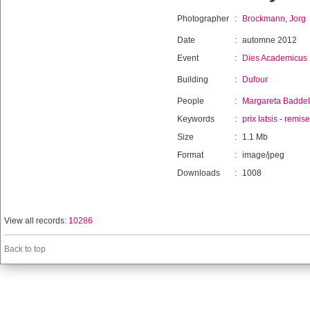
Photographer
:
Brockmann, Jorg
Date
:
automne 2012
Event
:
Dies Academicus
Building
:
Dufour
People
:
Margareta Badde
Keywords
:
prix latsis
-
remise
Size
:
1.1 Mb
Format
:
image/jpeg
Downloads
:
1008
View all records:
10286
Back to top