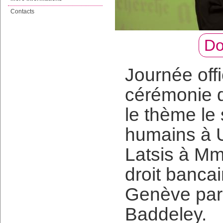
Contacts
Do
Journée offi
cérémonie 
le thème le 
humains à U
Latsis à Mm
droit bancai
Genève par 
Baddeley.