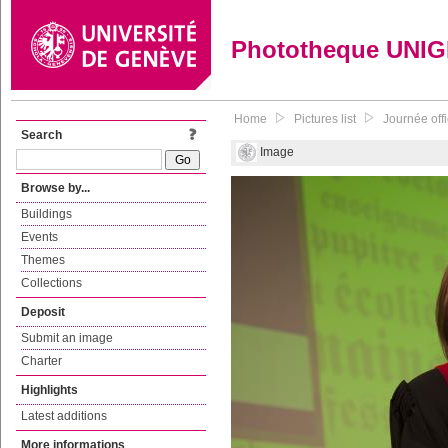
Phototheque UNI
Home
Pictures list
Journée off
Search
Image
Browse by...
Buildings
Events
Themes
Collections
Deposit
Submit an image
Charter
Highlights
Latest additions
More informations