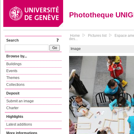
Phototheque UNI
Home
Pictures list
Espace amen
des...
Search
Image
Browse by...
Buildings
Events
Themes
Collections
Deposit
Submit an image
Charter
Highlights
Latest additions
More informations