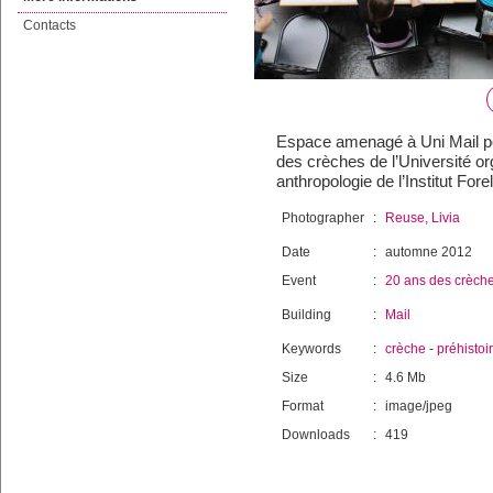
Contacts
Espace amenagé à Uni Mail pou
des crèches de l’Université or
anthropologie de l’Institut For
Photographer
:
Reuse, Livia
Date
:
automne 2012
Event
:
20 ans des crèch
Building
:
Mail
Keywords
:
crèche
-
préhistoi
Size
:
4.6 Mb
Format
:
image/jpeg
Downloads
:
419