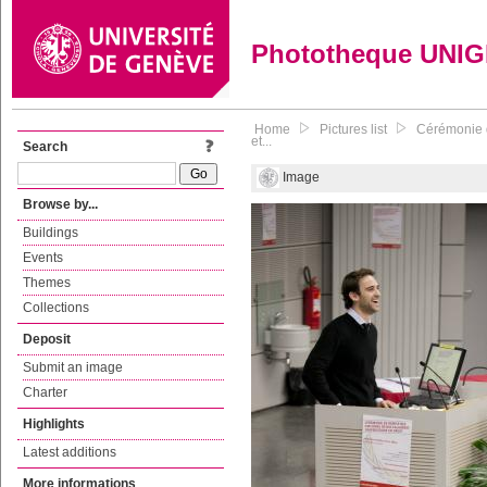
Phototheque UNI
Home
Pictures list
Cérémonie d
et...
Search
Image
Browse by...
Buildings
Events
Themes
Collections
Deposit
Submit an image
Charter
Highlights
Latest additions
More informations