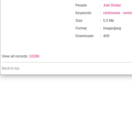
People
:
Joël Dicker
Keywords
:
cérémonie
-
remi
Size
:
5.5 Mb
Format
:
image/jpeg
Downloads
:
409
View all records:
10286
Back to top