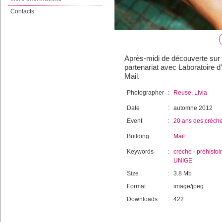
Contacts
Après-midi de découverte sur 
partenariat avec Laboratoire d’
Mail.
Photographer
:
Reuse, Livia
Date
:
automne 2012
Event
:
20 ans des crèch
Building
:
Mail
Keywords
:
crèche
-
préhistoi
UNIGE
Size
:
3.8 Mb
Format
:
image/jpeg
Downloads
:
422