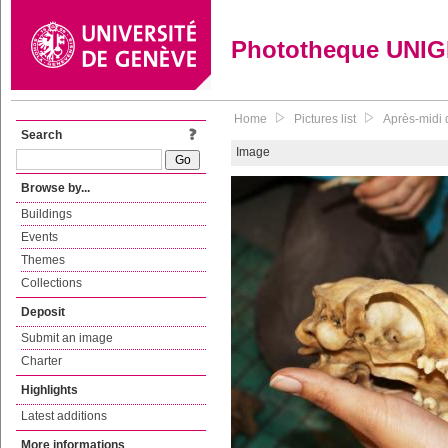
Phototheque UNI
Home
Pictures list
Après-midi 
Search
Image
Browse by...
Buildings
Events
Themes
Collections
Deposit
Submit an image
Charter
Highlights
Latest additions
More informations