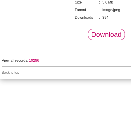
Size
:
5.6 Mb
Format
:
image/jpeg
Downloads
:
394
Download
View all records:
10286
Back to top