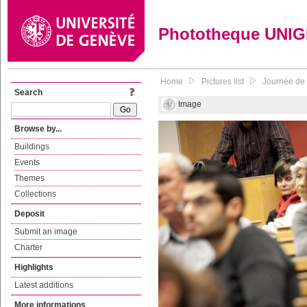
Phototheque UNI
Home
Pictures list
Journée de 
Search
Image
Browse by...
Buildings
Events
Themes
Collections
Deposit
Submit an image
Charter
Highlights
Latest additions
More informations