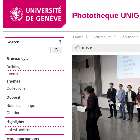
Phototheque UNI
Home
Pictures list
Cérémonie de
Search
Image
Browse by...
Buildings
Events
Themes
Collections
Deposit
Submit an image
Charter
Highlights
Latest additions
More informations