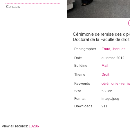
Contacts
Cérémonie de remise des diplô
Doctorat de la Faculté de droit
Photographer
:
Erard, Jacques
Date
:
automne 2012
Building
:
Mail
Theme
:
Droit
Keywords
:
cérémonie
-
remi
Size
:
5.2 Mb
Format
:
image/jpeg
Downloads
:
911
View all records:
10286