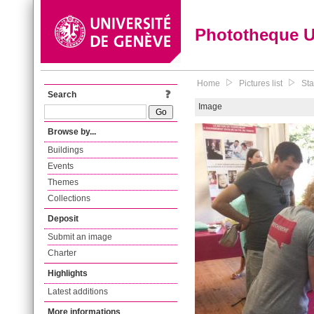
Phototheque 
Home
Pictures list
Sta
Search
Image
Browse by...
Buildings
Events
Themes
Collections
Deposit
Submit an image
Charter
Highlights
Latest additions
More informations