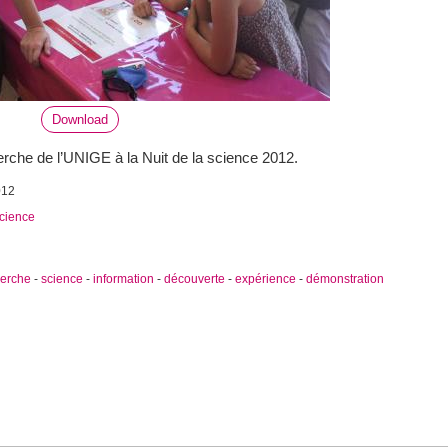
Download
rche de l’UNIGE à la Nuit de la science 2012.
012
Science
herche
-
science
-
information
-
découverte
-
expérience
-
démonstration