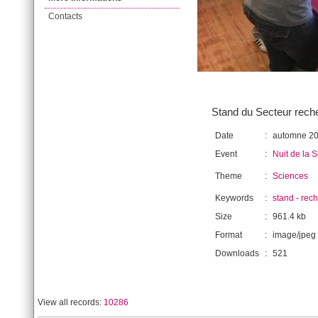
Contacts
Stand du Secteur reche
Date
:
automne 2
Event
:
Nuit de la 
Theme
:
Sciences
Keywords
:
stand
-
rec
Size
:
961.4 kb
Format
:
image/jpeg
Downloads
:
521
View all records:
10286