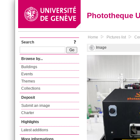
Phototheque 
Home
Pictures list
Cen
Search
Image
Browse by...
Buildings
Events
Themes
Collections
Deposit
Submit an image
Charter
Highlights
Latest additions
More informations