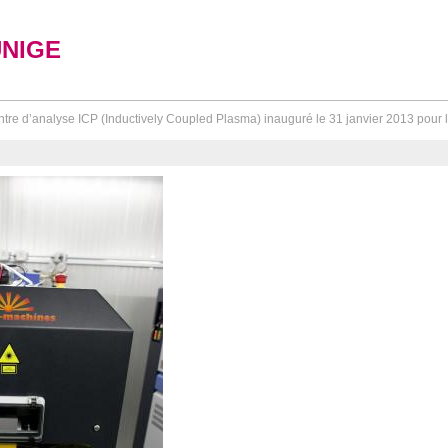
UNIGE
tre d’analyse ICP (Inductively Coupled Plasma) inauguré le 31 janvier 2013 pour l