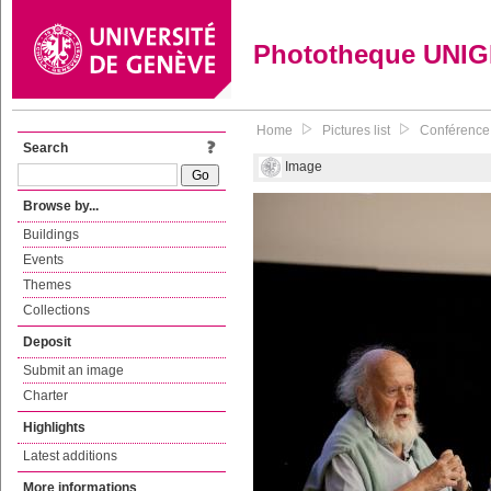
Phototheque UNI
Home
Pictures list
Conférence 
Search
Image
Browse by...
Buildings
Events
Themes
Collections
Deposit
Submit an image
Charter
Highlights
Latest additions
More informations