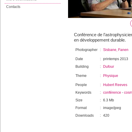
Contacts
Conférence de l’astrophysicie
en développement durable.
Photographer
:
Sisbane, Fanen
Date
:
printemps 2013
Building
:
Dufour
Theme
:
Physique
People
:
Hubert Reeves
Keywords
:
conférence
-
cosm
Size
:
6.3 Mb
Format
:
image/jpeg
Downloads
:
420