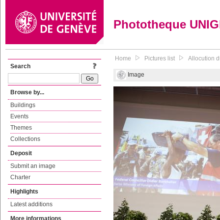
Phototheque UNI
Home
Pictures list
Allocution d
Search
Image
Browse by...
Buildings
Events
Themes
Collections
Deposit
Submit an image
Charter
Highlights
Latest additions
More informations