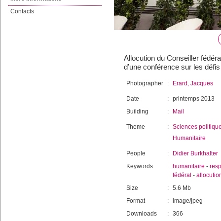
Contacts
Allocution du Conseiller fédér
d’une conférence sur les défi
Photographer
:
Erard, Jacques
Date
:
printemps 2013
Building
:
Mail
Theme
:
Sciences politiqu
Humanitaire
People
:
Didier Burkhalter
Keywords
:
humanitaire
-
resp
fédéral
-
allocutio
Size
:
5.6 Mb
Format
:
image/jpeg
Downloads
:
366