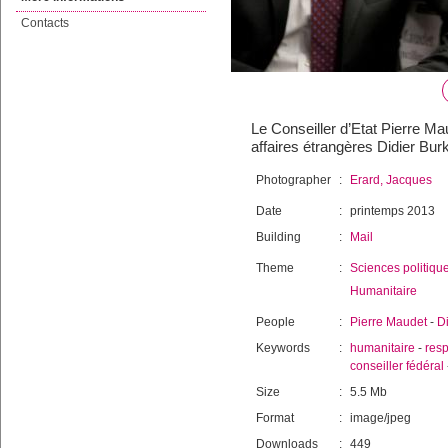
Contacts
Le Conseiller d’Etat Pierre M
affaires étrangères Didier Burk
Photographer
:
Erard, Jacques
Date
:
printemps 2013
Building
:
Mail
Theme
:
Sciences politiqu
Humanitaire
People
:
Pierre Maudet
-
Di
Keywords
:
humanitaire
-
resp
conseiller fédéral
Size
:
5.5 Mb
Format
:
image/jpeg
Downloads
:
449