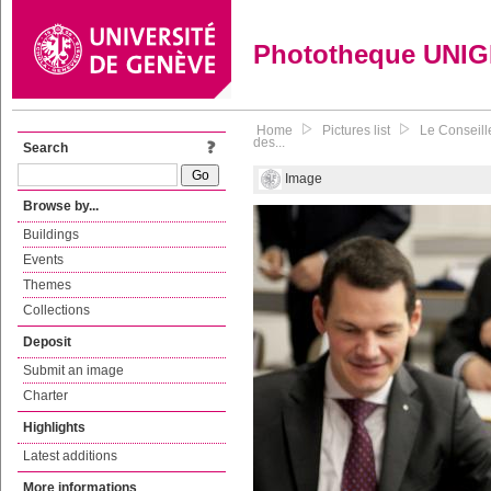
Phototheque UNI
Home
Pictures list
Le Conseill
des...
Search
Image
Browse by...
Buildings
Events
Themes
Collections
Deposit
Submit an image
Charter
Highlights
Latest additions
More informations