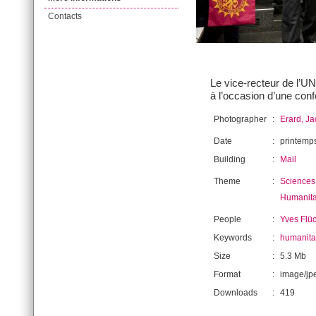
Contacts
Le vice-recteur de l’U
à l’occasion d’une conf
Photographer
:
Erard, J
Date
:
printemp
Building
:
Mail
Theme
:
Sciences 
Humanita
People
:
Yves Flüc
Keywords
:
humanita
Size
:
5.3 Mb
Format
:
image/jp
Downloads
:
419