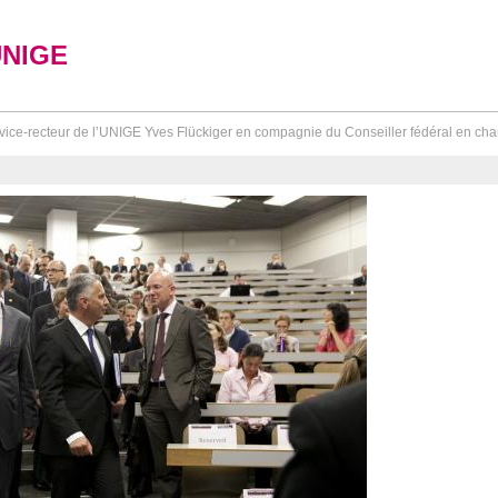
UNIGE
vice-recteur de l’UNIGE Yves Flückiger en compagnie du Conseiller fédéral en cha