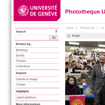
Phototheque 
Home
Pictures list
Le 
Search
Image
Browse by...
Buildings
Events
Themes
Collections
Deposit
Submit an image
Charter
Highlights
Latest additions
More informations