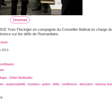
Download
NIGE Yves Flückiger en compagnie du Conseiller fédéral en charge du
érence sur les défis de l’humanitaire.
acques
s 2013
politiques
ire
kiger
-
Didier Burkhalter
ire
-
responsabilité
-
humains
-
action
-
défis
-
conférence
-
allocution
-
Geneva Sum
eg