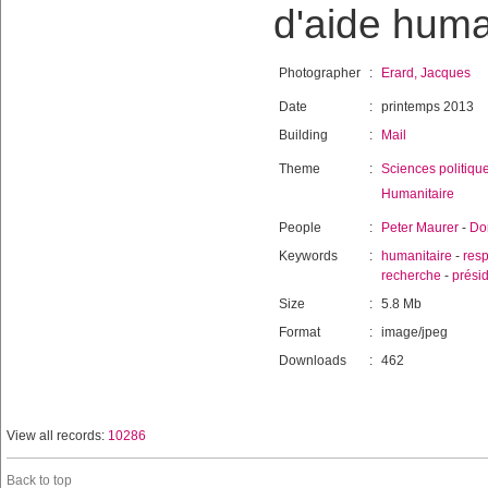
d'aide huma
Photographer
:
Erard, Jacques
Date
:
printemps 2013
Building
:
Mail
Theme
:
Sciences politiqu
Humanitaire
People
:
Peter Maurer
-
Do
Keywords
:
humanitaire
-
resp
recherche
-
prési
Size
:
5.8 Mb
Format
:
image/jpeg
Downloads
:
462
View all records:
10286
Back to top