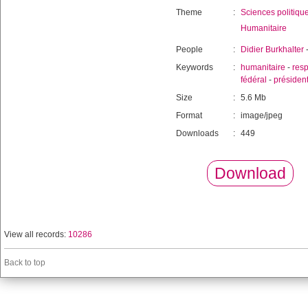
Theme
:
Sciences politiqu
Humanitaire
People
:
Didier Burkhalter
Keywords
:
humanitaire
-
resp
fédéral
-
présiden
Size
:
5.6 Mb
Format
:
image/jpeg
Downloads
:
449
Download
View all records:
10286
Back to top