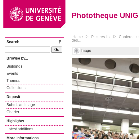
Phototheque UNI
Home
Pictures list
Conférence 
des...
Search
Image
Browse by...
Buildings
Events
Themes
Collections
Deposit
Submit an image
Charter
Highlights
Latest additions
More informations